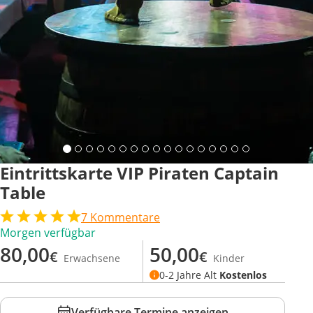
Eintrittskarte VIP Piraten Captain
Table
7
Kommentare
Morgen verfügbar
80,00
50,00
€
€
Erwachsene
Kinder
0-2 Jahre Alt
Kostenlos
Verfügbare Termine anzeigen