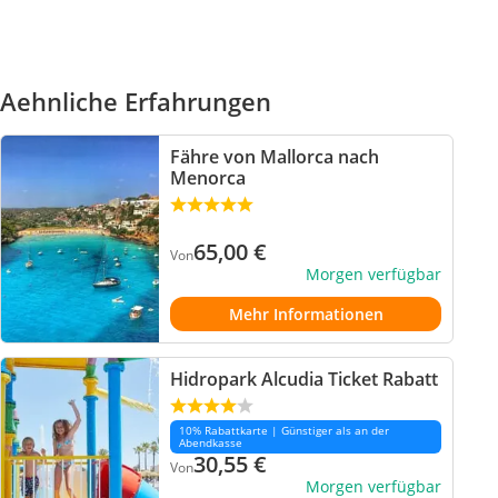
Aehnliche Erfahrungen
Fähre von Mallorca nach
Menorca
65,00
€
Von
Morgen verfügbar
Mehr Informationen
Hidropark Alcudia Ticket Rabatt
10% Rabattkarte | Günstiger als an der
Abendkasse
30,55
€
Von
Morgen verfügbar