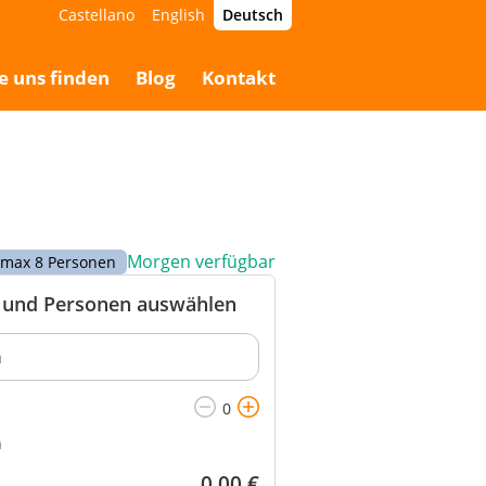
Castellano
English
Deutsch
89,50 €
Buchen
89,50 €
e uns finden
Blog
Kontakt
Morgen verfügbar
r max 8 Personen
und Personen auswählen
n
0,00
€