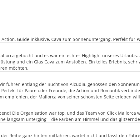
n Action, Guide inklusive, Cava zum Sonnenuntergang. Perfekt für 
llorca gebucht und es war ein echtes Highlight unseres Urlaubs. A
rüstung und ein Glas Cava zum Anstoßen. Ein tolles Erlebnis, sehr 
eren möchten.
! Wir fuhren entlang der Bucht von Alcudia, genossen den Sonnenun
. Perfekt für Paare oder Freunde, die Action und Romantik verbin
m empfehlen, der Mallorca von seiner schönsten Seite erleben will
end! Die Organisation war top, und das Team von Click Mallorca 
onne langsam unterging – die Farben am Himmel und das glitzernd
 der Reihe ganz hinten mitfahren, wartet nicht und lässt den Fahre