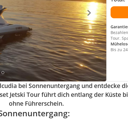
Garantie
Bezahlen 
Tour. Sp
Mühelos
Bis zu 2
 Alcudia bei Sonnenuntergang und entdecke die
et Jetski Tour führt dich entlang der Küste b
ohne Führerschein.
i Sonnenuntergang: