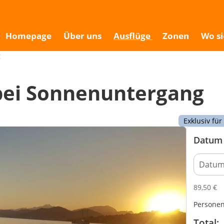
ng
Homepage
Über uns
Ausflüge
Zonen
Wo si
g
a bei Sonnenuntergang
Exklusiv fü
Datum 
89,50
€
Persone
Total: