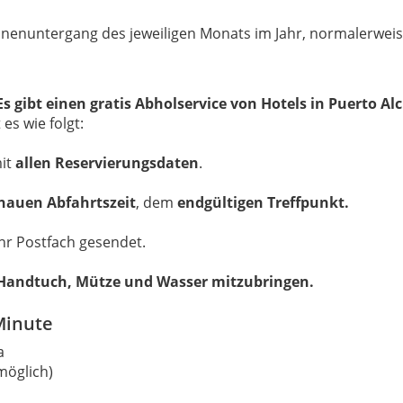
onnenuntergang des jeweiligen Monats im Jahr, normalerwei
s gibt einen gratis Abholservice von Hotels in Puerto A
es wie folgt:
mit
allen Reservierungsdaten
.
nauen Abfahrtszeit
, dem
endgültigen Treffpunkt.
Ihr Postfach gesendet.
 Handtuch, Mütze und Wasser mitzubringen.
Minute
a
möglich)