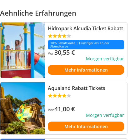
Aehnliche Erfahrungen
Hidropark Alcudia Ticket Rabatt
10% Rabattkarte | Günstiger als an der
Abendkasse
30,55
€
Von
Morgen verfügbar
Mehr Informationen
Aqualand Rabatt Tickets
41,00
€
Von
Morgen verfügbar
Mehr Informationen