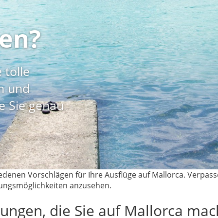
en?
 tolle
en und
ie Sie genau
iedenen Vorschlägen für Ihre Ausflüge auf Mallorca. Verpas
chungsmöglichkeiten anzusehen.
ngen, die Sie auf Mallorca ma