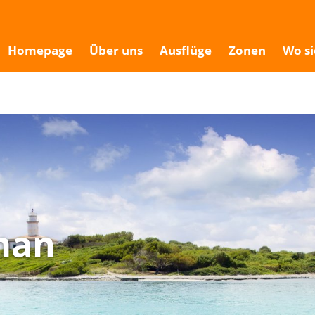
Homepage
Über uns
Ausflüge
Zonen
Wo si
man