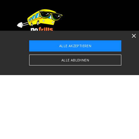
×
Avinguda Platja, 13
ALLE AKZEPTIEREN
07400
Platja D'Alcudia, Illes Balears
MT/43/BAL
ALLE ABLEHNEN
booking@nofrills-excursions.com
+34 673 46 64 49
Kontakt mit Whatsapp
T: +34 971 897 067
hutz-Bestimmungen
Cookie-Richtlinien
 erforderlichen Cookies kann die Website nicht
revent fraud by assessing the risk associated with an
revent fraud by assessing the risk associated with an