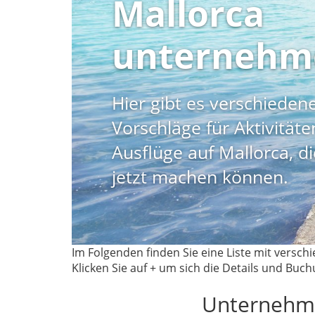
Mallorca
unternehm
Hier gibt es verschiedene
Vorschläge für Aktivität
Ausflüge auf Mallorca, d
jetzt machen können.
Im Folgenden finden Sie eine Liste mit versch
Klicken Sie auf + um sich die Details und Bu
Unternehmu