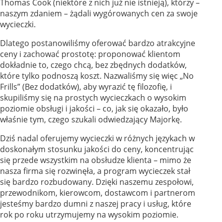
Thomas Cook (niektóre z nich już nie istnieją), którzy –
naszym zdaniem – żądali wygórowanych cen za swoje
wycieczki.
Dlatego postanowiliśmy oferować bardzo atrakcyjne
ceny i zachować prostotę: proponować klientom
dokładnie to, czego chcą, bez zbędnych dodatków,
które tylko podnoszą koszt. Nazwaliśmy się więc „No
Frills” (Bez dodatków), aby wyrazić tę filozofię, i
skupiliśmy się na prostych wycieczkach o wysokim
poziomie obsługi i jakości – co, jak się okazało, było
właśnie tym, czego szukali odwiedzający Majorkę.
Dziś nadal oferujemy wycieczki w różnych językach w
doskonałym stosunku jakości do ceny, koncentrując
się przede wszystkim na obsłudze klienta – mimo że
nasza firma się rozwinęła, a program wycieczek stał
się bardzo rozbudowany. Dzięki naszemu zespołowi,
przewodnikom, kierowcom, dostawcom i partnerom
jesteśmy bardzo dumni z naszej pracy i usług, które
rok po roku utrzymujemy na wysokim poziomie.