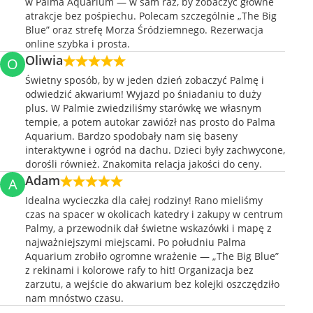
w Palma Aquarium — w sam raz, by zobaczyć główne
atrakcje bez pośpiechu. Polecam szczególnie „The Big
Blue” oraz strefę Morza Śródziemnego. Rezerwacja
online szybka i prosta.
Oliwia
O
Świetny sposób, by w jeden dzień zobaczyć Palmę i
odwiedzić akwarium! Wyjazd po śniadaniu to duży
plus. W Palmie zwiedziliśmy starówkę we własnym
tempie, a potem autokar zawiózł nas prosto do Palma
Aquarium. Bardzo spodobały nam się baseny
interaktywne i ogród na dachu. Dzieci były zachwycone,
dorośli również. Znakomita relacja jakości do ceny.
Adam
A
Idealna wycieczka dla całej rodziny! Rano mieliśmy
czas na spacer w okolicach katedry i zakupy w centrum
Palmy, a przewodnik dał świetne wskazówki i mapę z
najważniejszymi miejscami. Po południu Palma
Aquarium zrobiło ogromne wrażenie — „The Big Blue”
z rekinami i kolorowe rafy to hit! Organizacja bez
zarzutu, a wejście do akwarium bez kolejki oszczędziło
nam mnóstwo czasu.