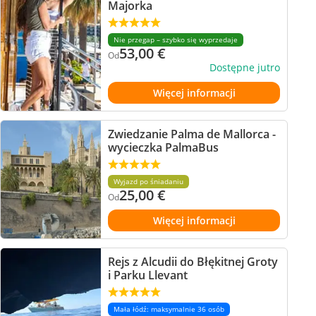
Majorka
Nie przegap – szybko się wyprzedaje
53,00
€
Od
Dostępne jutro
Więcej informacji
Zwiedzanie Palma de Mallorca -
wycieczka PalmaBus
Wyjazd po śniadaniu
25,00
€
Od
Więcej informacji
Rejs z Alcudii do Błękitnej Groty
i Parku Llevant
Mała łódź: maksymalnie 36 osób