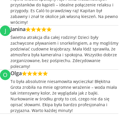
przystanków do kąpieli – idealne połączenie relaksu i
przygody. Es Caló to prawdziwy raj! Kapitan był
zabawny i znał te okolice jak własną kieszeń. Na pewno
wrócimy!
Janina
J
Świetna atrakcja dla całej rodziny! Dzieci były
zachwycone pływaniem i snorkelingiem, a my mogliśmy
podziwiać cudowne krajobrazy. Mała łódź sprawiła, że
atmosfera była kameralna i spokojna. Wszystko dobrze
zorganizowane, bez pośpiechu. Zdecydowanie
polecamy!
Olga
O
To była absolutnie niesamowita wycieczka! Błękitna
Grota zrobiła na mnie ogromne wrażenie – woda miała
tak intensywny kolor, że wyglądała jak z bajki.
Nurkowanie w środku groty to coś, czego nie da się
opisać słowami. Ekipa była bardzo profesjonalna i
przyjazna. Warto każdej minuty!